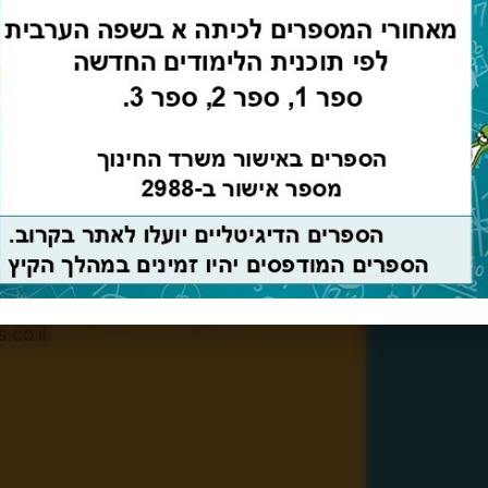
מהדורה דיגיטאלית
מהדור
קלסוס – classoos
יבנה ב
הירדן 3, יבנה 8122803
31170
דואר א
co.il