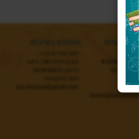
ה בעברית
מהדורה בערבית
ונוס בע"מ.
כלבו ספרים ס.ה.ר.
קיבוץ גלויות 140, חיפה
טלפון רב קווי : 08-
טלפון: 04-8642815
93
דואר אלקטרוני:
לקטרוני:
kul.shee.pub@gmail.com
bonus@bonusbooks.