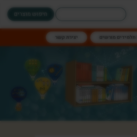
חיפוש:
 תלמידים מורשים
יצירת קשר