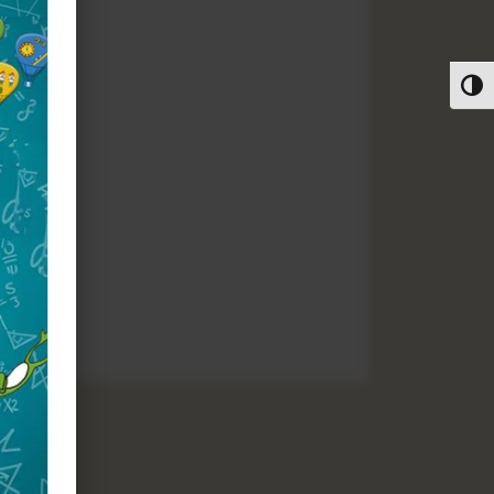
פעל/כבה ניגודיות גבוהה