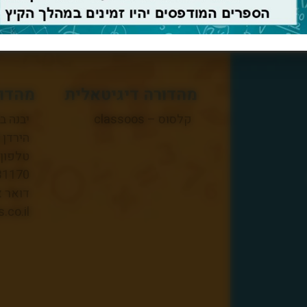
מהדורה דיגיטאלית
מהדור
קלסוס – classoos
יבנה ב
הירדן 3, יבנה 8122803
31170
דואר א
co.il