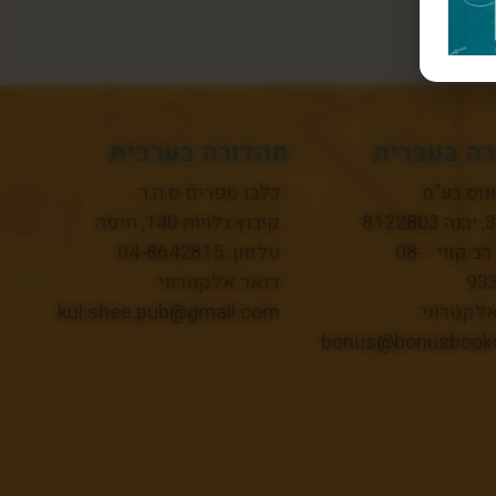
ה בעברית
מהדורה בערבית
ונוס בע"מ.
כלבו ספרים ס.ה.ר.
קיבוץ גלויות 140, חיפה
טלפון רב קווי : 08-
טלפון: 04-8642815
93
דואר אלקטרוני:
לקטרוני:
kul.shee.pub@gmail.com
bonus@bonusbooks.