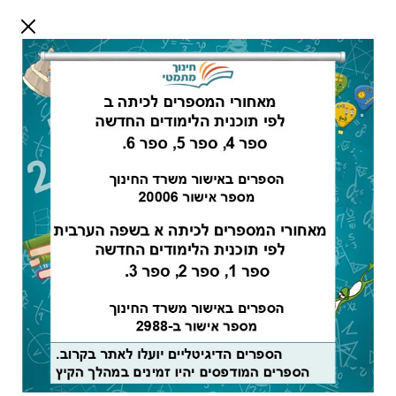
דלג לתוכן
שלום אורח
התחבר
חיפוש:
כיתה ז חלק ב -