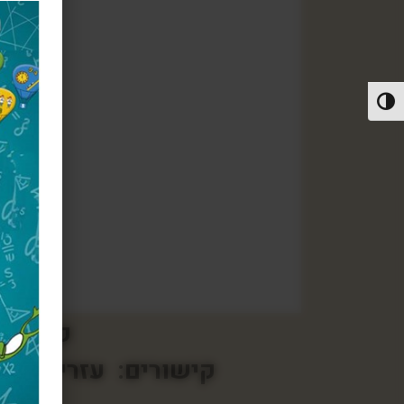
פעל/כבה ניגודיות גבוהה
קישור 
קישורים:
עזרים אור