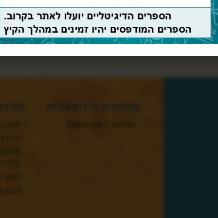
חזרה לספרים
מהדורה דיגיטאלית
מהדור
קלסוס – classoos
יבנה ב
הירדן 3, יבנה 8122803
31170
דואר א
co.il