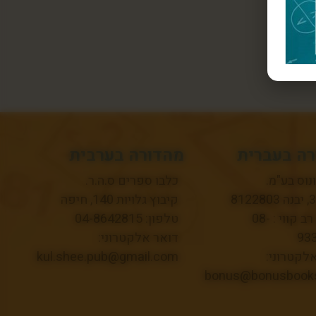
ה בעברית
מהדורה בערבית
ונוס בע"מ.
כלבו ספרים ס.ה.ר.
קיבוץ גלויות 140, חיפה
טלפון רב קווי : 08-
טלפון: 04-8642815
93
דואר אלקטרוני:
לקטרוני:
kul.shee.pub@gmail.com
bonus@bonusbooks.